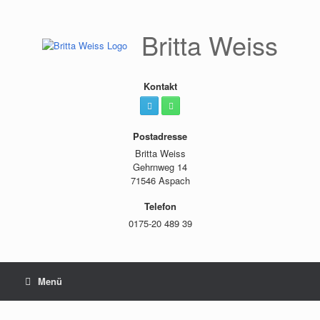
Zum
Inhalt
springen
Britta Weiss
Kontakt
Postadresse
Britta Weiss
Gehrnweg 14
71546 Aspach
Telefon
0175-20 489 39
Menü