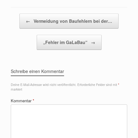
Beitragsnavigation
←
Vermeidung von Baufehlern bei der…
„Fehler im GaLaBau“
→
Schreibe einen Kommentar
Deine E-Mail-Adresse wird nicht veröffentlicht.
Erforderliche Felder sind mit
*
markiert
Kommentar
*