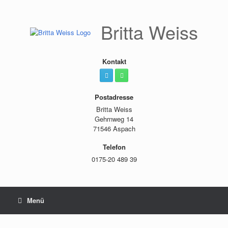
Zum
Inhalt
springen
Britta Weiss
Kontakt
Postadresse
Britta Weiss
Gehrnweg 14
71546 Aspach
Telefon
0175-20 489 39
Menü