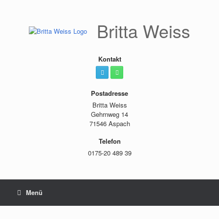
Zum
Inhalt
springen
Britta Weiss
Kontakt
Postadresse
Britta Weiss
Gehrnweg 14
71546 Aspach
Telefon
0175-20 489 39
Menü