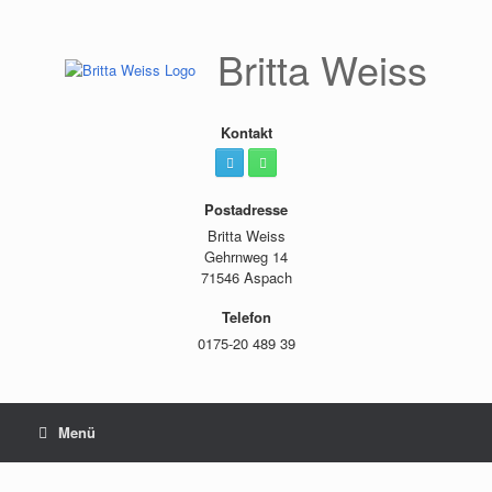
Zum
Inhalt
springen
Britta Weiss
Kontakt
Postadresse
Britta Weiss
Gehrnweg 14
71546 Aspach
Telefon
0175-20 489 39
Menü