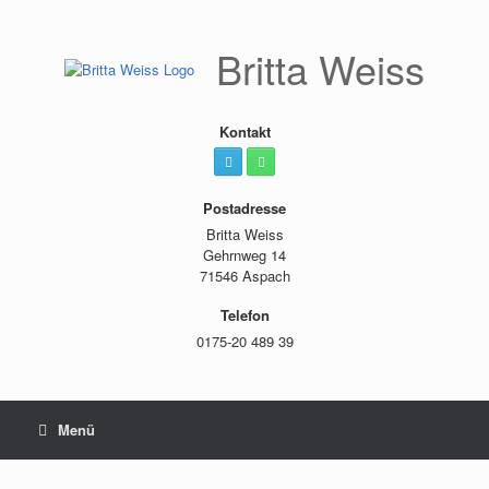
Zum
Inhalt
springen
Britta Weiss
Kontakt
Postadresse
Britta Weiss
Gehrnweg 14
71546 Aspach
Telefon
0175-20 489 39
Menü