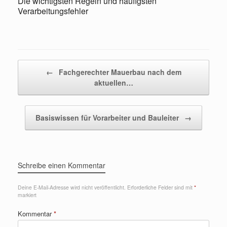
Die wichtigsten Regeln und häufigsten
Verarbeitungsfehler
Beitragsnavigation
←
Fachgerechter Mauerbau nach dem
aktuellen…
Basiswissen für Vorarbeiter und Bauleiter
→
Schreibe einen Kommentar
Deine E-Mail-Adresse wird nicht veröffentlicht.
Erforderliche Felder sind mit
*
markiert
Kommentar
*