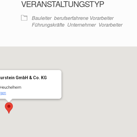
VERANSTALTUNGSTYP
oogle Kalender
iCalendar
Bauleiter
berufserfahrene Vorarbeiter
Führungskräfte
Unternehmer
Vorarbeiter
turstein GmbH & Co. KG
 Heuchelheim
igen