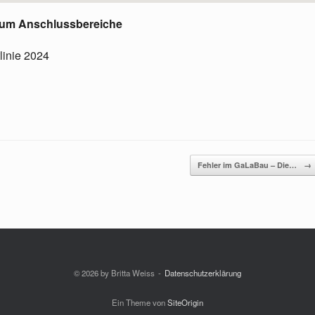
d um Anschlussbereiche
linie 2024
Fehler im GaLaBau – Die…
→
© 2026 by Britta Weiss
Datenschutzerklärung
Ein Theme von
SiteOrigin