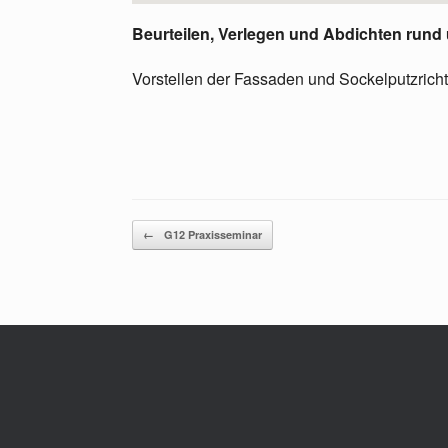
Beurteilen, Verlegen und Abdichten run
Vorstellen der Fassaden und Sockelputzricht
Beitragsnavigation
←
G12 Praxisseminar