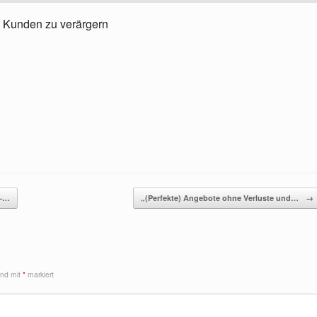
 Kunden zu verärgern
 –…
„(Perfekte) Angebote ohne Verluste und…
→
sind mit
*
markiert