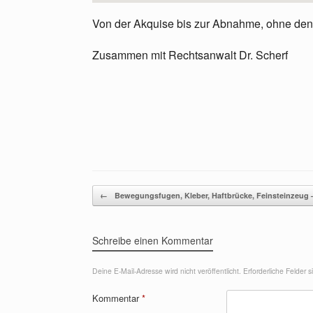
Von der Akquise bis zur Abnahme, ohne den
Zusammen mit Rechtsanwalt Dr. Scherf
Beitragsnavigation
←
Bewegungsfugen, Kleber, Haftbrücke, Feinsteinzeug
Schreibe einen Kommentar
Deine E-Mail-Adresse wird nicht veröffentlicht.
Erforderliche Felder 
Kommentar
*