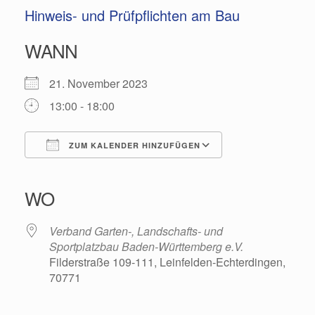
Hinweis- und Prüfpflichten am Bau
WANN
21. November 2023
13:00 - 18:00
ZUM KALENDER HINZUFÜGEN
ICS herunterladen
Google Kalender
iCalendar
Office 365
Outlook Live
WO
Verband Garten-, Landschafts- und
Sportplatzbau Baden-Württemberg e.V.
Filderstraße 109-111, Leinfelden-Echterdingen,
70771