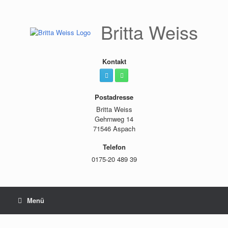
Zum
Inhalt
springen
Britta Weiss
Kontakt
Postadresse
Britta Weiss
Gehrnweg 14
71546 Aspach
Telefon
0175-20 489 39
Menü