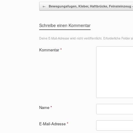
Beitragsnavigation
←
Bewegungsfugen, Kleber, Haftbrücke, Feinsteinzeug
Schreibe einen Kommentar
Deine E-Mail-Adresse wird nicht veröffentlicht.
Erforderliche Felder 
Kommentar
*
Name
*
E-Mail-Adresse
*