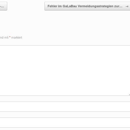
 –…
Fehler im GaLaBau Vermeidungsstrategien zur…
→
sind mit
*
markiert