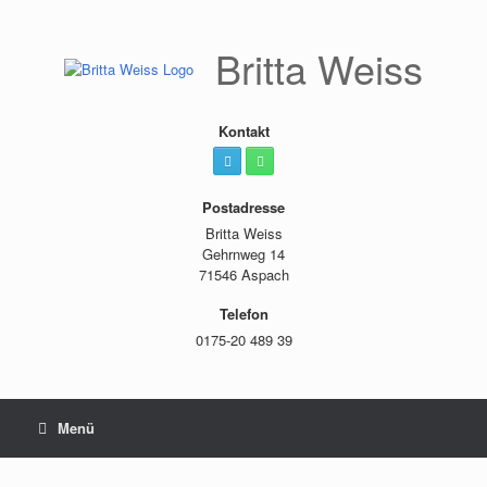
Zum
Inhalt
springen
Britta Weiss
Kontakt
Postadresse
Britta Weiss
Gehrnweg 14
71546 Aspach
Telefon
0175-20 489 39
Menü